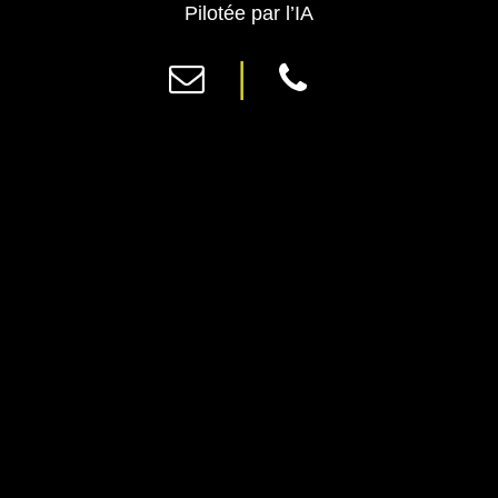
Previous
Ne
Pilotée par l’IA
|