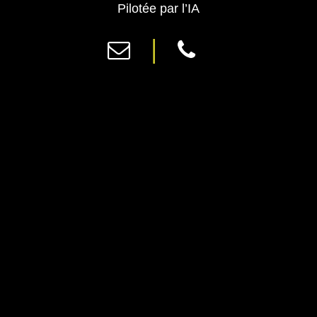
Previous
Ne
Pilotée par l’IA
|