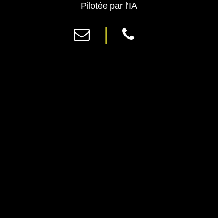
Previous
Ne
Pilotée par l’IA
|