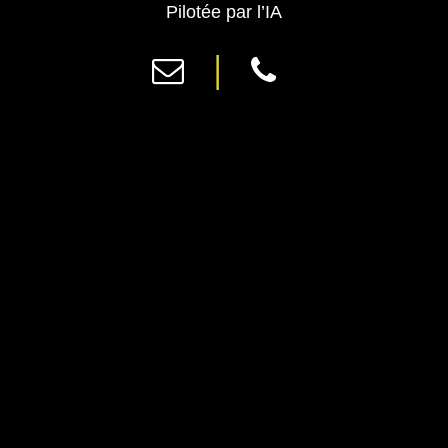
Previous
Ne
Pilotée par l’IA
|