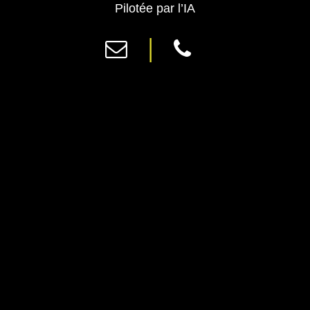
Previous
Ne
Pilotée par l’IA
|